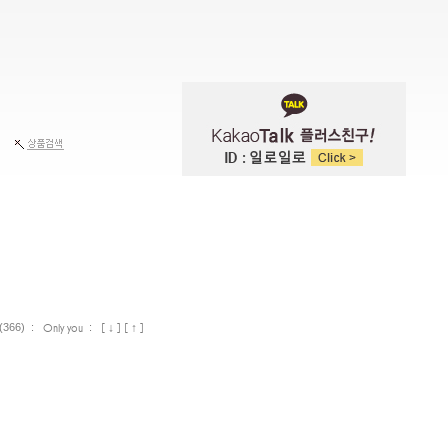
Only you
[ ↓ ]
[ ↑ ]
(366) :
: