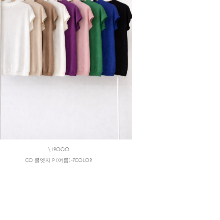
\ 19000
CO 쿨엣지 P (여름)-7COLOR