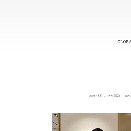
GLOB
outer
top
Blou
(88) :
(202) :