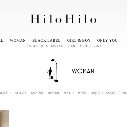
AL
WOMAN
BLACK LABEL
GIRL & BOY
ONLY YOU
LOGIN
JOIN
MYPAGE
CART
ORDER
QNA
WOMAN
se
Dress
pants
skirts
Shoes
Etc
Bag
Acc
sale
(36) :
(17) :
(60) :
(12) :
:
(89) :
(2) :
(69) :