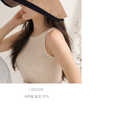
\ 20000
내츄럴 밀짚 모자