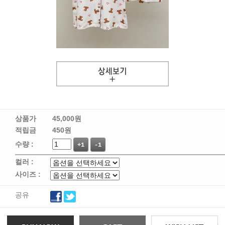
상품가
45,000
원
적립금
450원
수량 :
+1
-1
컬러 :
사이즈 :
공유