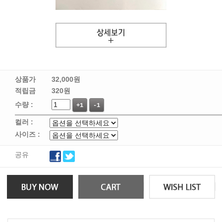
상품가
32,000
원
적립금
320원
수량 :
+1
-1
컬러 :
사이즈 :
공유