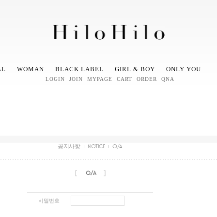
AL
WOMAN
BLACK LABEL
GIRL & BOY
ONLY YOU
LOGIN
JOIN
MYPAGE
CART
ORDER
QNA
공지사항
NOTICE
Q/A
[
]
Q/A
비밀번호