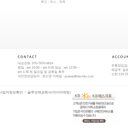
확인
취소
목록
대표전화: 070-7670-6624
무통장입금
평일 : am 10:00 ~ pm 5:00 점심 : am 12:00 ~
예금주: 일
pm 1:30 토.일요일 및 공휴일 휴무
신한:110-2
joanne@hilo-hilo.com
개인정보담당자 : 윤소영 이메일 :
사업자정보확인
솔루션제공회사(아이마케팅)
ㅣ